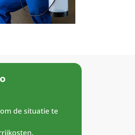
ro
 om de situatie te
rrijkosten.