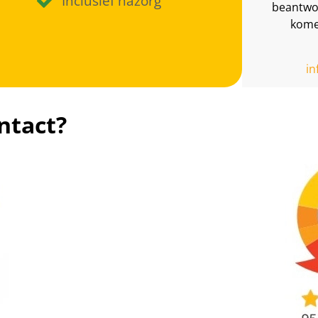
Inclusief nazorg
beantwoo
komen
i
ntact?