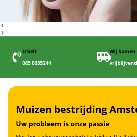
U belt
Wij komen
085 0655244
vrijblijven
Muizen bestrijding Ams
Uw probleem is onze passie
Muis bestrijding en ongediertebestrijding. U wilt uit