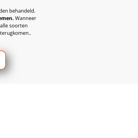
rden behandeld.
lemen.
Wanneer
 alle soorten
r terugkomen..