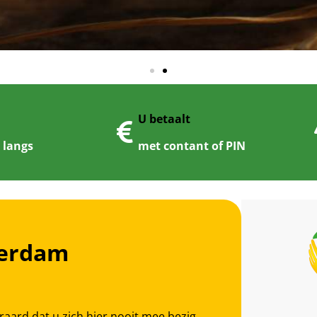
U betaalt
d langs
met contant of PIN
terdam
eraard dat u zich hier nooit mee bezig